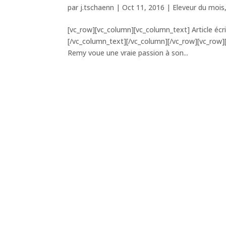
par
j.tschaenn
|
Oct 11, 2016
|
Eleveur du mois
[vc_row][vc_column][vc_column_text] Article éc
[/vc_column_text][/vc_column][/vc_row][vc_row][
Remy voue une vraie passion à son...